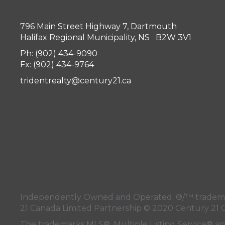
796 Main Street Highway 7, Dartmouth
Halifax Regional Municipality, NS B2W 3V1
Ph: (902) 434-9090
Fx: (902) 434-9764
tridentrealty@century21.ca
Independently Owned and Operated. ®/™ trademark
21 Canada Limited Partnership © 2020 Century 21 
The trademarks MLS®, Multiple Listing Service® a