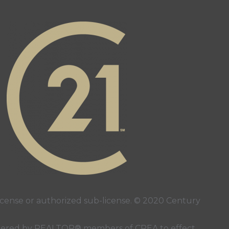
e
ense or authorized sub-license. © 2020 Century
 rendered by REALTOR® members of
CREA
to effect