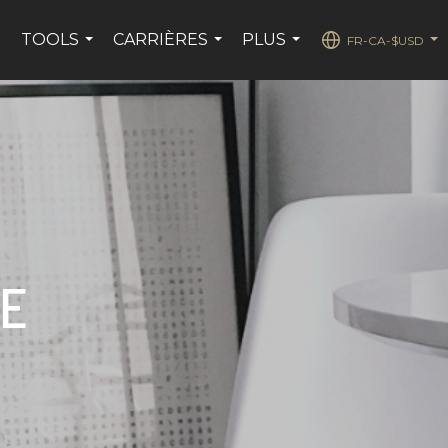
S
TOOLS
CARRIÈRES
PLUS
FR-CA-$USD
...
...
...
...
TE